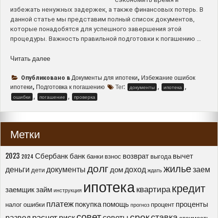
избежать ненужных задержек, а также финансовых потерь. В
данной статье мы представим полный список документов,
которые понадобятся для успешного завершения этой
процедуры. Важность правильной подготовки к погашению …
“Полный
Читать далее
список
документов
Документы для ипотеки
Избежание ошибок
Опубликовано в
,
для
ипотеки
Подготовка к погашению
Тег:
,
,
,
документы
ипотека
успешного
,
,
ошибки
погашение
проверка
погашения
ипотеки
–
Метки
Как
подготовиться
и
2023
Сбербанк
банк
возврат
вычет
банки
взнос
выгода
2024
избежать
долг
жилье
деньги
документы
доход
заем
дом
дети
ждать
ошибок”
ипотека
кредит
квартира
заемщик
займ
инструкция
платеж
покупка
помощь
проценты
налог
ошибки
процент
прогноз
совет
срок
ставка
расчет
развод
риск
советы