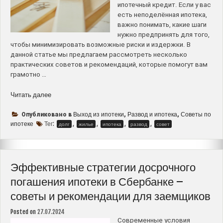
ипотечный кредит. Если у вас
есть неподелённая ипотека,
важно понимать, какие шаги
нужно предпринять для того,
чтобы минимизировать возможные риски и издержки. В
данной статье мы предлагаем рассмотреть несколько
практических советов и рекомендаций, которые помогут вам
грамотно …
“Как
Читать далее
выйти
из
Выход из ипотеки
Развод и ипотека
Советы по
Опубликовано в
,
,
ипотечного
ипотеке
Тег:
,
,
,
,
долг
жилье
ипотека
развод
совет
кредита
при
разводе
–
Эффективные стратегии досрочного
советы
погашения ипотеки в Сбербанке –
и
советы и рекомендации для заемщиков
рекомендации”
Posted on
27.07.2024
Современные условия