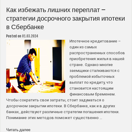
–
советы
Как избежать лишних переплат –
и
стратегии досрочного закрытия ипотеки
рекомендации
в Сбербанке
для
заемщиков”
Posted on
01.03.2024
Ипотечное кредитование –
один из самых
распространенных способов
приобретения жилья в нашей
стране. Однако многие
заемщики сталкиваются с
проблемой избыточных
выплат по кредиту, что
становится настоящим
финансовым бременем.
Чтобы сократить свои затраты, стоит задуматься о
досрочном закрытии ипотеки. В Сбербанке, как и в других
банках, действуют различные стратегии погашения ипотеки.
Понимание этих методов поможет существенно …
“Как
Читать далее