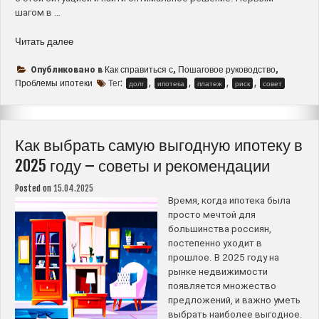
шагом в …
“Как
Читать далее
справиться
с
Как справиться с
Пошаговое руководство
Опубликовано в
,
,
проблемами
Проблемы ипотеки
Тег:
,
,
,
,
долг
ипотека
платеж
риск
совет
ипотечных
платежей
–
пошаговое
Как выбрать самую выгодную ипотеку в
руководство
2025 году – советы и рекомендации
для
заемщиков”
Posted on
15.04.2025
Время, когда ипотека была
просто мечтой для
большинства россиян,
постепенно уходит в
прошлое. В 2025 году на
рынке недвижимости
появляется множество
предложений, и важно уметь
выбрать наиболее выгодное.