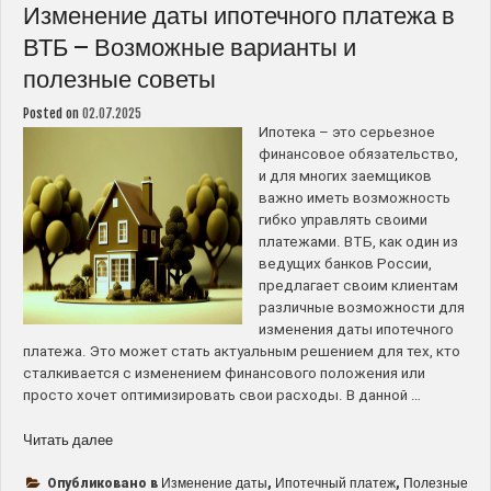
и
Изменение даты ипотечного платежа в
рекомендации
ВТБ – Возможные варианты и
для
полезные советы
успешного
кредита”
Posted on
02.07.2025
Ипотека – это серьезное
финансовое обязательство,
и для многих заемщиков
важно иметь возможность
гибко управлять своими
платежами. ВТБ, как один из
ведущих банков России,
предлагает своим клиентам
различные возможности для
изменения даты ипотечного
платежа. Это может стать актуальным решением для тех, кто
сталкивается с изменением финансового положения или
просто хочет оптимизировать свои расходы. В данной …
“Изменение
Читать далее
даты
ипотечного
Изменение даты
Ипотечный платеж
Полезные
Опубликовано в
,
,