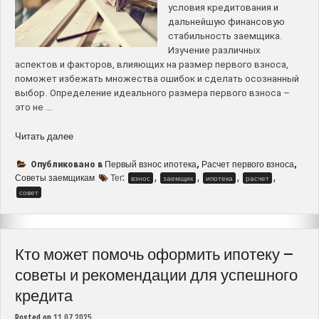
условия кредитования и
дальнейшую финансовую
стабильность заемщика.
Изучение различных
аспектов и факторов, влияющих на размер первого взноса,
поможет избежать множества ошибок и сделать осознанный
выбор. Определение идеального размера первого взноса –
это не …
“Как
Читать далее
правильно
рассчитать
Первый взнос ипотека
Расчет первого взноса
Опубликовано в
,
,
первый
Советы заемщикам
Тег:
,
,
,
,
взнос
заемщик
ипотека
расчет
взнос
совет
по
ипотеке
–
советы
Кто может помочь оформить ипотеку –
и
советы и рекомендации для успешного
рекомендации
кредита
для
заемщиков”
Posted on
11.07.2025