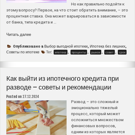
Но как правильно подойти к
этому вопросу? Первое, на что стоит обратить внимание, – это
процентная ставка. Она может варьироваться в зависимости
от банка, типа кредита и …
“Как
Читать далее
выбрать
самую
Выбор выгодной ипотеки
Ипотека без лишних
Опубликовано в
,
,
выгодную
Советы по ипотеке
Тег:
,
,
,
,
ипотека
проценты
рынок
совет
срок
ипотеку
в
2025
году
Как выйти из ипотечного кредита при
–
разводе – советы и рекомендации
советы
и
Posted on
27.12.2024
рекомендации”
Развод – это сложный и
эмоционально тяжелый
процесс, который может
осложниться множеством
финансовых вопросов,
одним из которых является