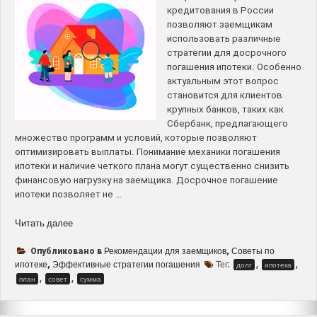
кредитования в России
позволяют заемщикам
использовать различные
стратегии для досрочного
погашения ипотеки. Особенно
актуальным этот вопрос
становится для клиентов
крупных банков, таких как
Сбербанк, предлагающего
множество программ и условий, которые позволяют
оптимизировать выплаты. Понимание механики погашения
ипотеки и наличие четкого плана могут существенно снизить
финансовую нагрузку на заемщика. Досрочное погашение
ипотеки позволяет не …
“Эффективные
Читать далее
стратегии
досрочного
Рекомендации для заемщиков
Советы по
Опубликовано в
,
погашения
ипотеке
Эффективные стратегии погашения
Тег:
,
,
,
долг
ипотека
ипотеки
,
,
план
совет
сумма
в
Сбербанке