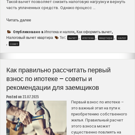
Такой вычет позволяет снизить налоговую нагрузку и вернуть
часть уплаченных средств. Однако процесс …
“Как
Читать далее
оформить
налоговый
Ипотека и налоги
Как оформить вычет
Опубликовано в
,
,
вычет
Налоговый вычет квартира
Тег:
,
,
,
вычет
ипотека
квартира
налог
за
,
совет
покупку
квартиры
в
ипотеку
Как правильно рассчитать первый
–
взнос по ипотеке – советы и
пошаговое
рекомендации для заемщиков
руководство
и
Posted on
23.07.2025
советы”
Первый взнос по ипотеке –
это важный этап на пути к
приобретению собственного
жилья. Правильный расчет
этого взноса может
существенно повлиять на