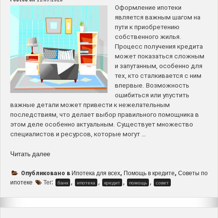
Оформление ипотеки
является важным шагом на
пути к приобретению
собственного жилья.
Процесс получения кредита
может показаться сложным
и запутанным, особенно для
тех, кто сталкивается с ним
впервые. Возможность
ошибиться или упустить
важные детали может привести к нежелательным
последствиям, что делает выбор правильного помощника в
этом деле особенно актуальным. Существует множество
специалистов и ресурсов, которые могут …
“Кто
Читать далее
может
помочь
Ипотека для всех
Помощь в кредите
Советы по
Опубликовано в
,
,
оформить
ипотеке
Тег:
,
,
,
,
банк
ипотека
кредит
помощь
совет
ипотеку
–
советы