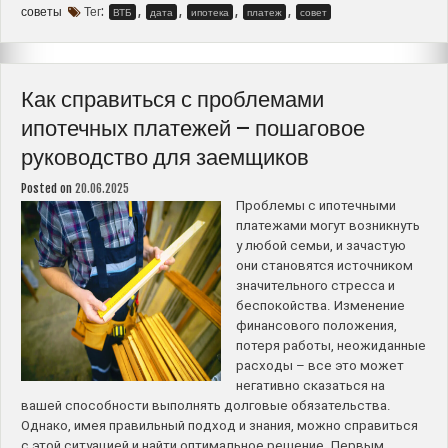
платежа
советы
Тег:
,
,
,
,
ВТБ
дата
ипотека
платеж
совет
в
ВТБ
–
Возможные
Как справиться с проблемами
варианты
ипотечных платежей – пошаговое
и
руководство для заемщиков
полезные
советы”
Posted on
20.06.2025
Проблемы с ипотечными
платежами могут возникнуть
у любой семьи, и зачастую
они становятся источником
значительного стресса и
беспокойства. Изменение
финансового положения,
потеря работы, неожиданные
расходы – все это может
негативно сказаться на
вашей способности выполнять долговые обязательства.
Однако, имея правильный подход и знания, можно справиться
с этой ситуацией и найти оптимальное решение. Первым