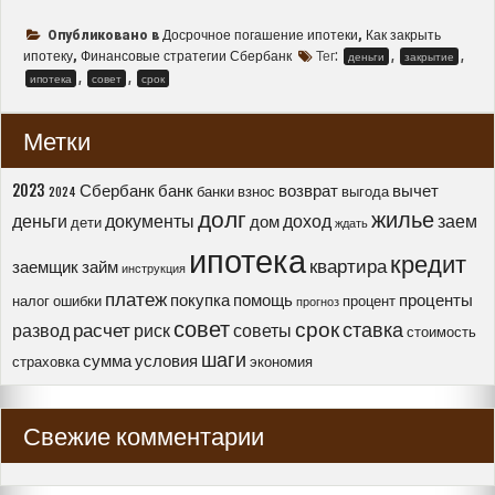
избежать
лишних
Досрочное погашение ипотеки
Как закрыть
Опубликовано в
,
переплат
ипотеку
Финансовые стратегии Сбербанк
Тег:
,
,
,
деньги
закрытие
–
,
,
ипотека
совет
срок
стратегии
досрочного
Метки
закрытия
ипотеки
в
2023
Сбербанк
банк
возврат
вычет
банки
взнос
выгода
2024
Сбербанке”
долг
жилье
деньги
документы
доход
заем
дом
дети
ждать
ипотека
кредит
квартира
заемщик
займ
инструкция
платеж
покупка
помощь
проценты
налог
ошибки
процент
прогноз
совет
срок
ставка
расчет
развод
риск
советы
стоимость
шаги
сумма
условия
страховка
экономия
Свежие комментарии