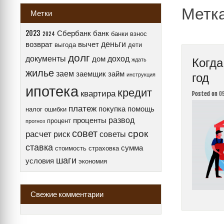
Метк
Метки
2023
Сбербанк
банк
банки
взнос
2024
деньги
возврат
вычет
выгода
дети
долг
документы
доход
дом
Когда
ждать
жилье
заем
заемщик
займ
год
инструкция
ипотека
кредит
квартира
Posted on
0
платеж
покупка
помощь
налог
ошибки
развод
проценты
процент
прогноз
совет
срок
расчет
риск
советы
ставка
сумма
стоимость
страховка
шаги
условия
экономия
Свежие комментарии