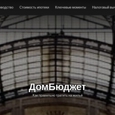
оводство
Стоимость ипотеки
Ключевые моменты
Налоговый выч
ДомБюджет
Как правильно тратить на жильё