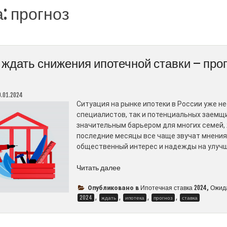
а:
прогноз
 ждать снижения ипотечной ставки – прог
9.01.2024
Ситуация на рынке ипотеки в России уже н
специалистов, так и потенциальных заемщ
значительным барьером для многих семей,
последние месяцы все чаще звучат мнения
общественный интерес и надежды на улучш
“Когда
Читать далее
ждать
снижения
Ипотечная ставка 2024
Ожида
Опубликовано в
,
,
,
,
,
2024
ждать
ипотечной
ипотека
прогноз
ставка
ставки
–