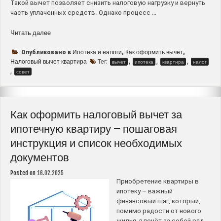
Такой вычет позволяет снизить налоговую нагрузку и вернуть
часть уплаченных средств. Однако процесс …
“Как
Читать далее
оформить
налоговый
Ипотека и налоги
Как оформить вычет
Опубликовано в
,
,
вычет
Налоговый вычет квартира
Тег:
,
,
,
вычет
ипотека
квартира
налог
за
,
совет
покупку
квартиры
в
ипотеку
Как оформить налоговый вычет за
–
ипотечную квартиру – пошаговая
пошаговое
инструкция и список необходимых
руководство
и
документов
советы”
Posted on
16.02.2025
Приобретение квартиры в
ипотеку – важный
финансовый шаг, который,
помимо радости от нового
жилья, влечёт за собой ряд