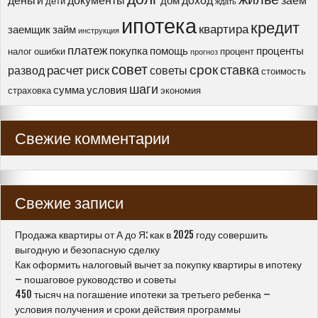
деньги
документы
доход
заем
дом
дети
ждать
список
ипотека
необходимых
кредит
квартира
заемщик
займ
инструкция
документов”
платеж
покупка
помощь
проценты
налог
ошибки
процент
прогноз
совет
срок
ставка
расчет
развод
риск
советы
стоимость
шаги
сумма
условия
страховка
экономия
Свежие комментарии
Свежие записи
Продажа квартиры от А до Я: как в 2025 году совершить
выгодную и безопасную сделку
Как оформить налоговый вычет за покупку квартиры в ипотеку
– пошаговое руководство и советы
450 тысяч на погашение ипотеки за третьего ребенка –
условия получения и сроки действия программы