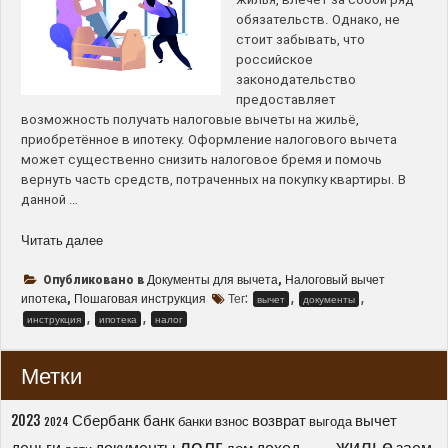
обязательств. Однако, не
стоит забывать, что
российское
законодательство
предоставляет
возможность получать налоговые вычеты на жильё,
приобретённое в ипотеку. Оформление налогового вычета
может существенно снизить налоговое бремя и помочь
вернуть часть средств, потраченных на покупку квартиры. В
данной …
“Как
Читать далее
оформить
налоговый
Документы для вычета
Налоговый вычет
Опубликовано в
,
вычет
ипотека
Пошаговая инструкция
Тег:
,
,
,
вычет
документы
за
,
,
инструкция
ипотека
налог
ипотечную
квартиру
Метки
–
пошаговая
инструкция
2023
Сбербанк
банк
возврат
вычет
банки
взнос
выгода
2024
и
долг
жилье