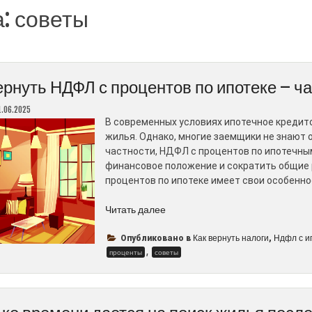
а:
советы
ернуть НДФЛ с процентов по ипотеке – ча
1.06.2025
В современных условиях ипотечное кредит
жилья. Однако, многие заемщики не знают о
частности, НДФЛ с процентов по ипотечны
финансовое положение и сократить общие 
процентов по ипотеке имеет свои особенно
“Как
Читать далее
вернуть
НДФЛ
Как вернуть налоги
Ндфл с и
Опубликовано в
,
,
с
проценты
советы
процентов
по
ипотеке
–