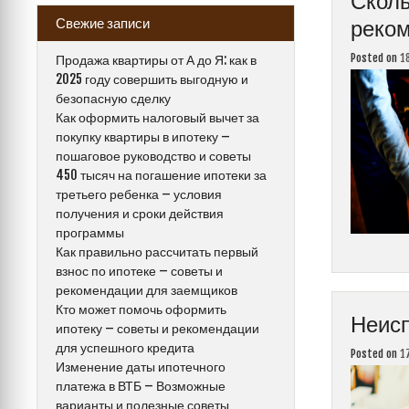
Сколь
реко
Свежие записи
Posted on
1
Продажа квартиры от А до Я: как в
2025 году совершить выгодную и
безопасную сделку
Как оформить налоговый вычет за
покупку квартиры в ипотеку –
пошаговое руководство и советы
450 тысяч на погашение ипотеки за
третьего ребенка – условия
получения и сроки действия
программы
Как правильно рассчитать первый
взнос по ипотеке – советы и
рекомендации для заемщиков
Кто может помочь оформить
Неисп
ипотеку – советы и рекомендации
для успешного кредита
Posted on
1
Изменение даты ипотечного
платежа в ВТБ – Возможные
варианты и полезные советы