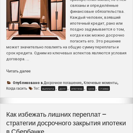
связаны и определённые
финансовые обязательства.
Каждый человек, взявший
ипотечный кредит, рано или
поздно задумывается о том,
когда и как можно досрочно
погасить его. Это решение
может значительно повлиять на общую сумму переплаты и
срок кредита. Одним из ключевых аспектов являются условия
договора. …
“Когда
Читать далее
гасить
ипотеку
Досрочное погашение
Ключевые моменты
Опубликовано в
,
,
–
Когда гасить
Тег:
,
,
,
,
выплата
долг
ипотека
срок
ставка
ключевые
моменты
досрочного
погашения
Как избежать лишних переплат –
до
стратегии досрочного закрытия ипотеки
и
в Сбербанке
после