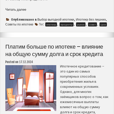
“Как
Читать далее
выбрать
самую
Выбор выгодной ипотеки
Ипотека без лишних
Опубликовано в
,
,
выгодную
Советы по ипотеке
Тег:
,
,
,
,
ипотека
проценты
рынок
совет
срок
ипотеку
в
2025
году
Платим больше по ипотеке – влияние
–
на общую сумму долга и срок кредита
советы
и
Posted on
17.12.2024
рекомендации”
Ипотечное кредитование –
это один из самых
популярных способов
приобретения жилья в
современных условиях.
Однако, для многих
заёмщиков вопрос о том, как
ежемесячные выплаты
влияют на общую сумму
долга и срок кредита,