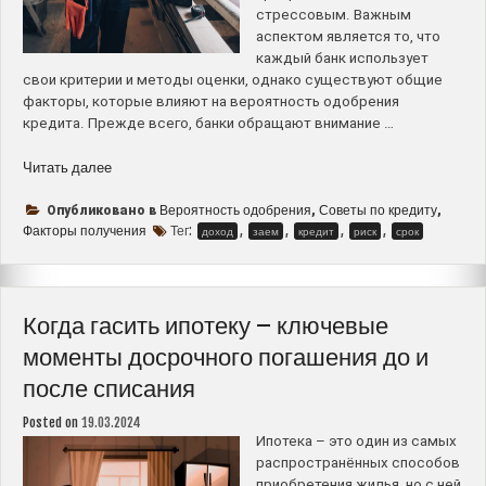
стрессовым. Важным
аспектом является то, что
каждый банк использует
свои критерии и методы оценки, однако существуют общие
факторы, которые влияют на вероятность одобрения
кредита. Прежде всего, банки обращают внимание …
“Как
Читать далее
банки
определяют
Вероятность одобрения
Советы по кредиту
Опубликовано в
,
,
вероятность
Факторы получения
Тег:
,
,
,
,
доход
заем
кредит
риск
срок
одобрения
ипотеки
–
основные
Когда гасить ипотеку – ключевые
факторы
моменты досрочного погашения до и
и
после списания
советы
для
Posted on
19.03.2024
успешного
Ипотека – это один из самых
получения
распространённых способов
кредита”
приобретения жилья, но с ней