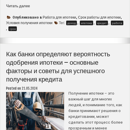
“Сколько
Читать далее
лет
нужно
Работа для ипотеки
Срок работы для ипотеки
Опубликовано в
,
,
работать
Условия получения ипотеки
Тег:
,
,
,
доход
ипотека
кредит
работа
для
,
срок
получения
ипотеки
–
всё,
Как банки определяют вероятность
что
одобрения ипотеки – основные
необходимо
факторы и советы для успешного
знать”
получения кредита
Posted on
21.05.2024
Получение ипотеки – это
важный шаг для многих
людей, и понимание того, как
банки принимают решения о
кредитовании, может
сделать этот процесс более
прозрачным и менее