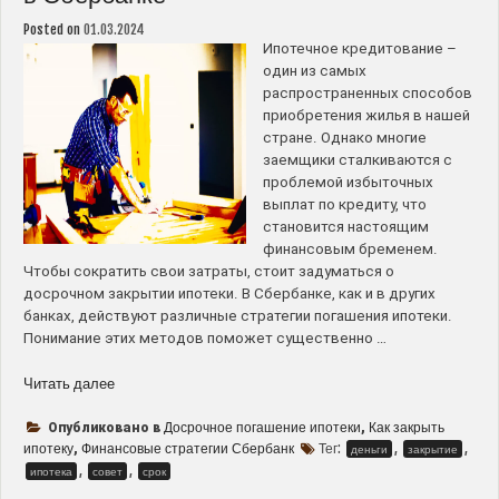
списания”
Posted on
01.03.2024
Ипотечное кредитование –
один из самых
распространенных способов
приобретения жилья в нашей
стране. Однако многие
заемщики сталкиваются с
проблемой избыточных
выплат по кредиту, что
становится настоящим
финансовым бременем.
Чтобы сократить свои затраты, стоит задуматься о
досрочном закрытии ипотеки. В Сбербанке, как и в других
банках, действуют различные стратегии погашения ипотеки.
Понимание этих методов поможет существенно …
“Как
Читать далее
избежать
лишних
Досрочное погашение ипотеки
Как закрыть
Опубликовано в
,
переплат
ипотеку
Финансовые стратегии Сбербанк
Тег:
,
,
,
деньги
закрытие
–
,
,
ипотека
совет
срок
стратегии