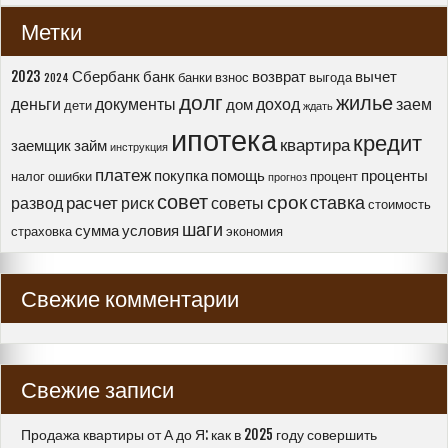
досрочного
Метки
закрытия
ипотеки
в
2023
Сбербанк
банк
возврат
вычет
банки
взнос
выгода
2024
Сбербанке”
долг
жилье
деньги
документы
доход
заем
дом
дети
ждать
ипотека
кредит
квартира
заемщик
займ
инструкция
платеж
покупка
помощь
проценты
налог
ошибки
процент
прогноз
совет
срок
ставка
расчет
развод
риск
советы
стоимость
шаги
сумма
условия
страховка
экономия
Свежие комментарии
Свежие записи
Продажа квартиры от А до Я: как в 2025 году совершить