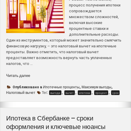
процесс получения ипотеки
сопровождается
множеством сложностей,
включая высокие
процентные ставки и
дополнительные расходы.
Один из инструментов, который может значительно смягчить
финансовую нагрузку, – это налоговый вычет на ипотечные
проценты. Важно отметить, что налоговый вычет
предоставляет возможность вернуть часть уплаченных
налогов, что …
“Ипотечные
Читать далее
проценты
и
Ипотечные проценты
Максимум выгоды
Опубликовано в
,
,
налоговый
Налоговый вычет
Тег:
,
,
,
,
выгода
вычет
ипотека
процент
срок
вычет
–
сколько
лет
Ипотека в Сбербанке – сроки
к
оформления и ключевые нюансы
максимуму