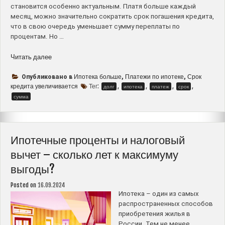
становится особенно актуальным. Платя больше каждый
месяц, можно значительно сократить срок погашения кредита,
что в свою очередь уменьшает сумму переплаты по
процентам. Но …
“Платим
Читать далее
больше
по
Ипотека больше
Платежи по ипотеке
Срок
Опубликовано в
,
,
ипотеке
кредита увеличивается
Тег:
,
,
,
,
долг
ипотека
платеж
срок
–
сумма
влияние
на
общую
сумму
Ипотечные проценты и налоговый
долга
вычет – сколько лет к максимуму
и
выгоды?
срок
кредита”
Posted on
16.09.2024
Ипотека – один из самых
распространенных способов
приобретения жилья в
России. Тем не менее,