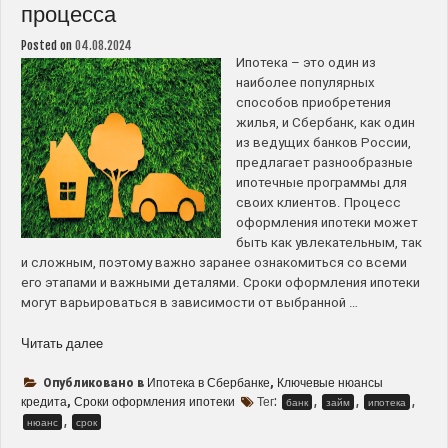
процесса
выгоды?”
Posted on
04.08.2024
Ипотека – это один из
наиболее популярных
способов приобретения
жилья, и Сбербанк, как один
из ведущих банков России,
предлагает разнообразные
ипотечные программы для
своих клиентов. Процесс
оформления ипотеки может
быть как увлекательным, так
и сложным, поэтому важно заранее ознакомиться со всеми
его этапами и важными деталями. Сроки оформления ипотеки
могут варьироваться в зависимости от выбранной …
“Ипотека
Читать далее
в
Сбербанке
Ипотека в Сбербанке
Ключевые нюансы
Опубликовано в
,
–
кредита
Сроки оформления ипотеки
Тег:
,
,
,
,
банк
займ
ипотека
сроки
,
нюанс
срок
оформления