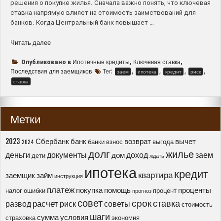
решения о покупке жилья. Сначала важно понять, что ключевая
ставка напрямую влияет на стоимость заимствований для
банков. Когда Центральный банк повышает …
“Как
Читать далее
ключевая
ставка
Ипотечные кредиты
Ключевая ставка
Опубликовано в
,
,
влияет
Последствия для заемщиков
Тег:
,
,
,
,
заем
ипотека
кредит
риск
на
ставка
ипотечные
кредиты
–
Метки
аспекты
и
последствия
2023
Сбербанк
банк
возврат
вычет
банки
взнос
выгода
2024
для
долг
жилье
деньги
документы
доход
заем
дом
дети
ждать
заемщиков”
ипотека
кредит
квартира
заемщик
займ
инструкция
платеж
покупка
помощь
проценты
налог
ошибки
процент
прогноз
совет
срок
ставка
расчет
развод
риск
советы
стоимость
шаги
сумма
условия
страховка
экономия