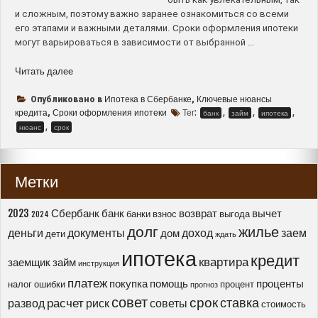
и сложным, поэтому важно заранее ознакомиться со всеми
его этапами и важными деталями. Сроки оформления ипотеки
могут варьироваться в зависимости от выбранной …
“Ипотека
Читать далее
в
Сбербанке
Ипотека в Сбербанке
Ключевые нюансы
Опубликовано в
,
–
кредита
Сроки оформления ипотеки
Тег:
,
,
,
,
банк
займ
ипотека
сроки
,
нюанс
срок
оформления
и
ключевые
Метки
нюансы
процесса”
2023
Сбербанк
банк
возврат
вычет
банки
взнос
выгода
2024
долг
жилье
деньги
документы
доход
заем
дом
дети
ждать
ипотека
кредит
квартира
заемщик
займ
инструкция
платеж
покупка
помощь
проценты
налог
ошибки
процент
прогноз
совет
срок
ставка
расчет
развод
риск
советы
стоимость