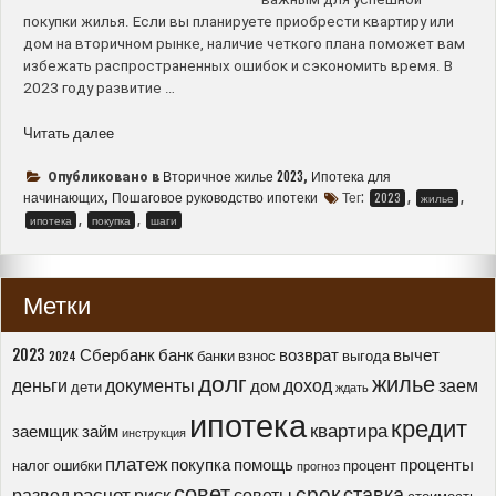
покупки жилья. Если вы планируете приобрести квартиру или
дом на вторичном рынке, наличие четкого плана поможет вам
избежать распространенных ошибок и сэкономить время. В
2023 году развитие …
“Ипотека
Читать далее
на
вторичное
Вторичное жилье 2023
Ипотека для
Опубликовано в
,
жилье
начинающих
Пошаговое руководство ипотеки
Тег:
,
,
,
2023
жилье
–
,
,
ипотека
покупка
шаги
Пошаговое
руководство
для
Метки
начинающих
в
2023
2023
Сбербанк
банк
возврат
вычет
банки
взнос
выгода
2024
году”
долг
жилье
деньги
документы
доход
заем
дом
дети
ждать
ипотека
кредит
квартира
заемщик
займ
инструкция
платеж
покупка
помощь
проценты
налог
ошибки
процент
прогноз
совет
срок
ставка
расчет
развод
риск
советы