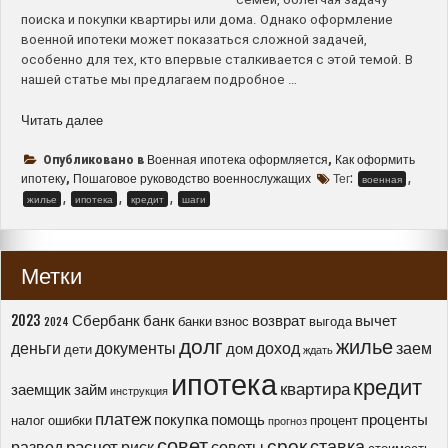
поиска и покупки квартиры или дома. Однако оформление
военной ипотеки может показаться сложной задачей,
особенно для тех, кто впервые сталкивается с этой темой. В
нашей статье мы предлагаем подробное …
“Когда
Читать далее
и
как
Военная ипотека оформляется
Как оформить
Опубликовано в
,
оформить
ипотеку
Пошаговое руководство военнослужащих
Тег:
,
,
военная
военную
,
,
,
жилье
ипотека
кредит
шаги
ипотеку
–
пошаговое
Метки
руководство
для
военнослужащих”
2023
Сбербанк
банк
возврат
вычет
банки
взнос
выгода
2024
долг
жилье
деньги
документы
доход
заем
дом
дети
ждать
ипотека
кредит
квартира
заемщик
займ
инструкция
платеж
покупка
помощь
проценты
налог
ошибки
процент
прогноз
совет
срок
ставка
расчет
развод
риск
советы