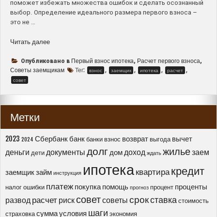
поможет избежать множества ошибок и сделать осознанный
выбор. Определение идеального размера первого взноса –
это не …
“Как
Читать далее
правильно
рассчитать
Первый взнос ипотека
Расчет первого взноса
Опубликовано в
,
,
первый
Советы заемщикам
Тег:
,
,
,
,
взнос
заемщик
ипотека
расчет
взнос
совет
по
ипотеке
–
Метки
советы
и
рекомендации
2023
Сбербанк
банк
возврат
вычет
банки
взнос
выгода
2024
для
долг
жилье
деньги
документы
доход
заем
дом
дети
ждать
заемщиков”
ипотека
кредит
квартира
заемщик
займ
инструкция
платеж
покупка
помощь
проценты
налог
ошибки
процент
прогноз
совет
срок
ставка
расчет
развод
риск
советы
стоимость
шаги
сумма
условия
страховка
экономия