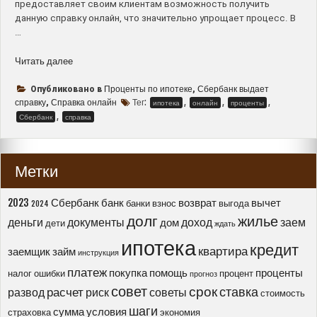
предоставляет своим клиентам возможность получить
данную справку онлайн, что значительно упрощает процесс. В
…
“Как
Читать далее
получить
справку
Проценты по ипотеке
Сбербанк выдает
Опубликовано в
,
из
справку
Справка онлайн
Тег:
,
,
,
,
ипотека
онлайн
проценты
банка
,
Сбербанк
справка
о
сумме
уплаченных
Метки
процентов
по
ипотеке
2023
Сбербанк
банк
возврат
вычет
банки
взнос
выгода
2024
онлайн
долг
жилье
деньги
документы
доход
заем
дом
дети
ждать
в
ипотека
Сбербанке”
кредит
квартира
заемщик
займ
инструкция
платеж
покупка
помощь
проценты
налог
ошибки
процент
прогноз
совет
срок
ставка
расчет
развод
риск
советы
стоимость
шаги
сумма
условия
страховка
экономия