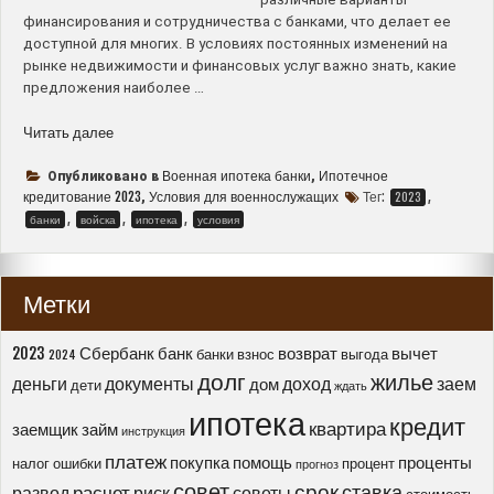
финансирования и сотрудничества с банками, что делает ее
доступной для многих. В условиях постоянных изменений на
рынке недвижимости и финансовых услуг важно знать, какие
предложения наиболее …
“Военная
Читать далее
ипотека
в
Военная ипотека банки
Ипотечное
Опубликовано в
,
России
кредитование 2023
Условия для военнослужащих
Тег:
,
,
2023
–
,
,
,
банки
войска
ипотека
условия
лучшие
банки
и
Метки
условия
для
военнослужащих
2023
Сбербанк
банк
возврат
вычет
банки
взнос
выгода
2024
в
долг
жилье
деньги
документы
доход
заем
дом
дети
ждать
2023
ипотека
году”
кредит
квартира
заемщик
займ
инструкция
платеж
покупка
помощь
проценты
налог
ошибки
процент
прогноз
совет
срок
ставка
расчет
развод
риск
советы