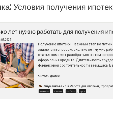
ика:
Условия получения ипотек
ко лет нужно работать для получения ипо
9.06.2024
Получение ипотеки – важный этап на пути
задаются вопросом: сколько лет нужно раб
статья поможет разобраться в этом вопрос
оформления кредита. Длительность трудово
финансовой состоятельности заемщика. Б
“Сколько
Читать далее
лет
нужно
Работа для ипотеки
Срок ра
Опубликовано в
,
,
работать
,
,
ипотека
кредит
работа
срок
для
получения
ипотеки
–