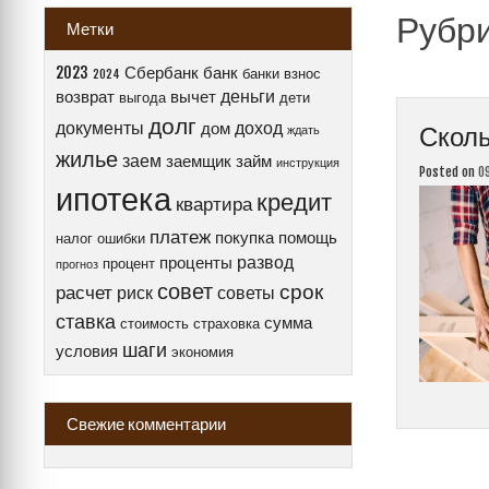
Рубр
Метки
2023
Сбербанк
банк
банки
взнос
2024
деньги
возврат
вычет
выгода
дети
долг
документы
доход
дом
Сколь
ждать
жилье
заем
заемщик
займ
инструкция
Posted on
0
ипотека
кредит
квартира
платеж
покупка
помощь
налог
ошибки
развод
проценты
процент
прогноз
совет
срок
расчет
риск
советы
ставка
сумма
стоимость
страховка
шаги
условия
экономия
Свежие комментарии