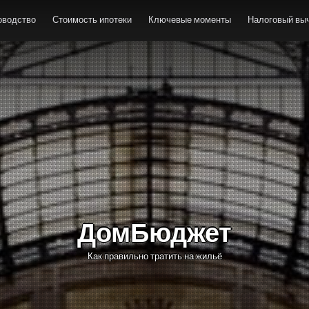
оводство
Стоимость ипотеки
Ключевые моменты
Налоговый выч
ДомБюджет
Как правильно тратить на жильё