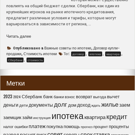
повлиять на общий бюджет сделки. Сбербанк, как один из
крупнейших игроков на рынке ипотечного кредитования,
предлагает различные условия и тарифы, которые могут
варьироваться в зависимости от региона, …
“Стоимость
Читать далее
договора
купли-
Важные советы по ипотеке
Договор купли-
Опубликовано в
,
продажи
продажи
Стоимость ипотеки
Тег:
,
,
,
,
договор
ипотека
квартира
квартиры
,
Сбербанк
стоимость
при
ипотеке
в
Метки
Сбербанке
–
важные
2023
Сбербанк
банк
возврат
вычет
банки
взнос
выгода
2024
факты
долг
жилье
деньги
документы
доход
заем
дом
дети
ждать
и
ипотека
советы”
кредит
квартира
заемщик
займ
инструкция
платеж
покупка
помощь
проценты
налог
ошибки
процент
прогноз
совет
срок
ставка
расчет
развод
риск
советы