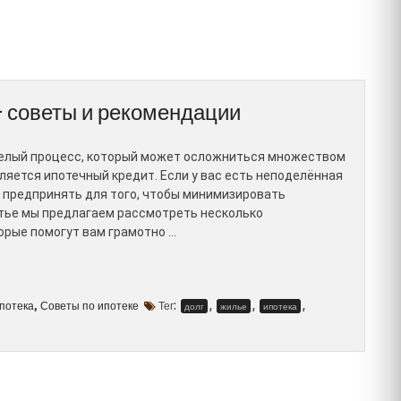
 – советы и рекомендации
желый процесс, который может осложниться множеством
ляется ипотечный кредит. Если у вас есть неподелённая
о предпринять для того, чтобы минимизировать
атье мы предлагаем рассмотреть несколько
орые помогут вам грамотно …
ипотека
Советы по ипотеке
Тег:
,
,
,
,
долг
жилье
ипотека