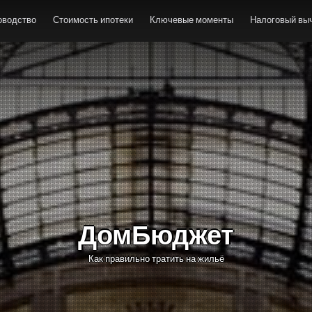
оводство
Стоимость ипотеки
Ключевые моменты
Налоговый выч
ДомБюджет
Как правильно тратить на жильё