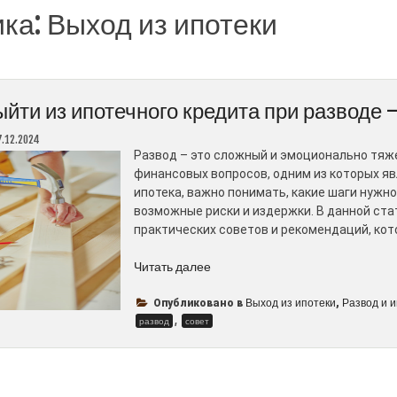
ика:
Выход из ипотеки
ыйти из ипотечного кредита при разводе
7.12.2024
Развод – это сложный и эмоционально тя
финансовых вопросов, одним из которых яв
ипотека, важно понимать, какие шаги нужн
возможные риски и издержки. В данной ст
практических советов и рекомендаций, кот
“Как
Читать далее
выйти
из
Выход из ипотеки
Развод и 
Опубликовано в
,
,
ипотечного
развод
совет
кредита
при
разводе
–