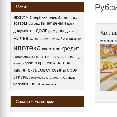
Рубр
Метки
2023
Сбербанк
банк
банки
взнос
2024
деньги
возврат
вычет
выгода
дети
долг
документы
доход
дом
Как в
ждать
жилье
заем
заемщик
займ
инструкция
Posted on
2
ипотека
кредит
квартира
платеж
покупка
помощь
налог
ошибки
развод
проценты
процент
прогноз
совет
срок
расчет
риск
советы
ставка
сумма
стоимость
страховка
шаги
условия
экономия
Свежие комментарии