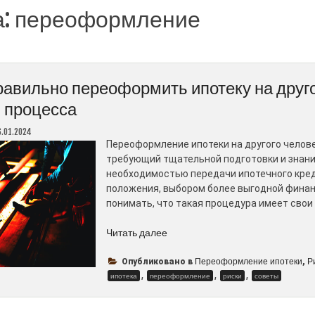
а:
переоформление
равильно переоформить ипотеку на друго
 процесса
6.01.2024
Переоформление ипотеки на другого челове
требующий тщательной подготовки и знани
необходимостью передачи ипотечного креди
положения, выбором более выгодной финан
понимать, что такая процедура имеет свои 
“Как
Читать далее
правильно
переоформить
Переоформление ипотеки
Р
Опубликовано в
,
,
ипотеку
,
,
ипотека
переоформление
риски
советы
на
другого