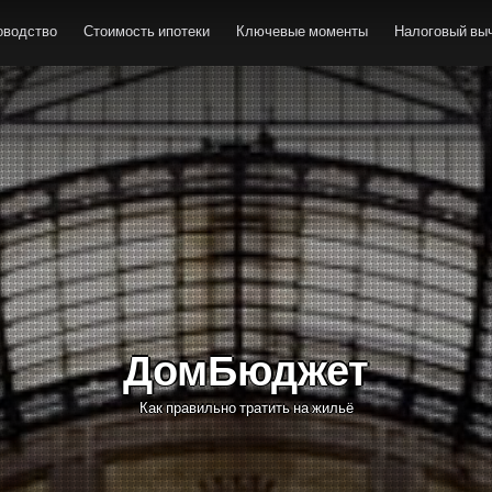
оводство
Стоимость ипотеки
Ключевые моменты
Налоговый выч
ДомБюджет
Как правильно тратить на жильё