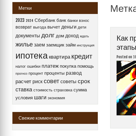
Метк
Метки
2023
Сбербанк
банк
банки
взнос
2024
деньги
возврат
вычет
выгода
дети
долг
документы
доход
дом
Как п
ждать
жилье
заем
заемщик
займ
этапы
инструкция
ипотека
кредит
квартира
Posted on
1
платеж
покупка
помощь
налог
ошибки
развод
проценты
процент
прогноз
совет
срок
расчет
риск
советы
ставка
сумма
стоимость
страховка
шаги
условия
экономия
Свежие комментарии