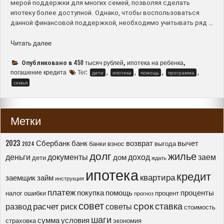
мерой поддержки для многих семей, позволяя сделать
ипотеку более доступной. Однако, чтобы воспользоваться
данной финансовой поддержкой, необходимо учитывать ряд …
“450
Читать далее
тысяч
на
450 тысяч рублей
ипотека на ребенка
Опубликовано в
,
,
погашение
погашение кредита
Тег:
,
,
,
,
дети
ипотека
помощь
программа
ипотеки
семья
за
третьего
ребенка
Метки
–
условия
получения
2023
Сбербанк
банк
возврат
вычет
банки
взнос
выгода
2024
и
долг
жилье
деньги
документы
доход
заем
дом
дети
ждать
сроки
ипотека
действия
кредит
квартира
заемщик
займ
инструкция
программы”
платеж
покупка
помощь
проценты
налог
ошибки
процент
прогноз
совет
срок
ставка
расчет
развод
риск
советы
стоимость
шаги
сумма
условия
страховка
экономия