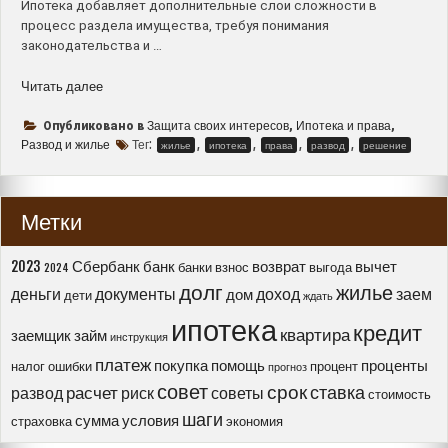
Ипотека добавляет дополнительные слои сложности в
процесс раздела имущества, требуя понимания
законодательства и …
“Развод
Читать далее
и
ипотека
Защита своих интересов
Ипотека и права
Опубликовано в
,
,
–
Развод и жилье
Тег:
,
,
,
,
жилье
ипотека
права
развод
решение
как
защитить
свои
Метки
права
на
жилье
2023
Сбербанк
банк
возврат
вычет
банки
взнос
выгода
2024
и
долг
жилье
деньги
документы
доход
заем
дом
дети
ждать
найти
ипотека
оптимальные
кредит
квартира
заемщик
займ
инструкция
решения”
платеж
покупка
помощь
проценты
налог
ошибки
процент
прогноз
совет
срок
ставка
расчет
развод
риск
советы
стоимость
шаги
сумма
условия
страховка
экономия