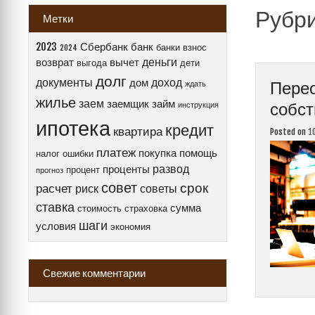
Рубр
Метки
2023
Сбербанк
банк
банки
взнос
2024
деньги
возврат
вычет
выгода
дети
долг
документы
доход
дом
Перео
ждать
жилье
заем
заемщик
займ
собст
инструкция
ипотека
кредит
квартира
Posted on
1
платеж
покупка
помощь
налог
ошибки
развод
проценты
процент
прогноз
совет
срок
расчет
риск
советы
ставка
сумма
стоимость
страховка
шаги
условия
экономия
Свежие комментарии