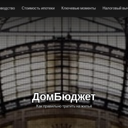
оводство
Стоимость ипотеки
Ключевые моменты
Налоговый выч
ДомБюджет
Как правильно тратить на жильё