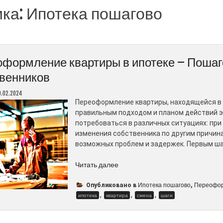
ика:
Ипотека пошагово
формление квартиры в ипотеке – Пошаг
венников
0.02.2024
Переоформление квартиры, находящейся в 
правильным подходом и планом действий э
потребоваться в различных ситуациях: при
изменения собственника по другим причин
возможных проблем и задержек. Первым ша
“Переоформление
Читать далее
квартиры
в
Ипотека пошагово
Переофор
Опубликовано в
,
,
ипотеке
,
,
ипотека
квартира
смена
шаги
–
Пошаговое