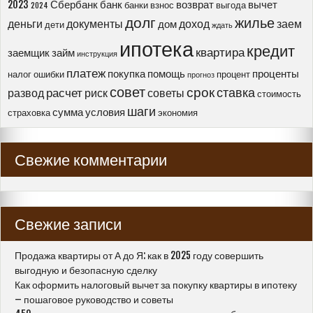
2023
Сбербанк
банк
возврат
вычет
банки
взнос
выгода
2024
долг
жилье
деньги
документы
доход
заем
дом
дети
ждать
ипотека
кредит
квартира
заемщик
займ
инструкция
платеж
покупка
помощь
проценты
налог
ошибки
процент
прогноз
совет
срок
ставка
расчет
развод
риск
советы
стоимость
шаги
сумма
условия
страховка
экономия
Свежие комментарии
Свежие записи
Продажа квартиры от А до Я: как в 2025 году совершить
выгодную и безопасную сделку
Как оформить налоговый вычет за покупку квартиры в ипотеку
– пошаговое руководство и советы