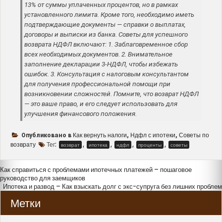
13% от суммы уплаченных процентов, но в рамках
установленного лимита. Кроме того, необходимо иметь
подтверждающие документы — справки о выплатах,
договоры и выписки из банка. Советы для успешного
возврата НДФЛ включают: 1. Заблаговременное сбор
всех необходимых документов. 2. Внимательное
заполнение декларации 3-НДФЛ, чтобы избежать
ошибок. 3. Консультация с налоговым консультантом
для получения профессиональной помощи при
возникновении сложностей. Помните, что возврат НДФЛ
— это ваше право, и его следует использовать для
улучшения финансового положения.
Как вернуть налоги
Ндфл с ипотеки
Советы по
Опубликовано в
,
,
возврату
Тег:
,
,
,
,
возврат
ипотека
ндфл
проценты
советы
Навигация
Как справиться с проблемами ипотечных платежей – пошаговое
руководство для заемщиков
по
Ипотека и развод – Как взыскать долг с экс-супруга без лишних проблем
записям
Метки