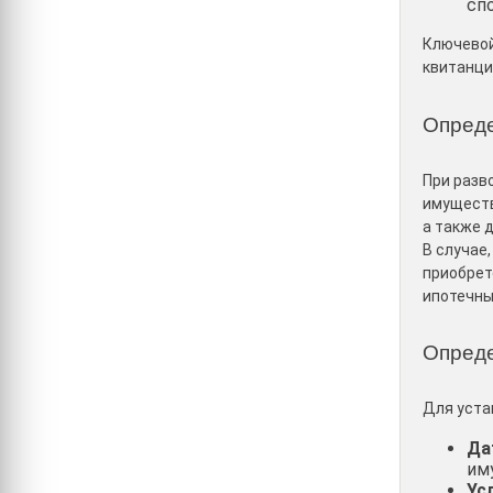
сп
Ключевой
квитанци
Опреде
При разв
имуществ
а также 
В случае
приобрет
ипотечны
Опреде
Для уста
Да
им
Ус