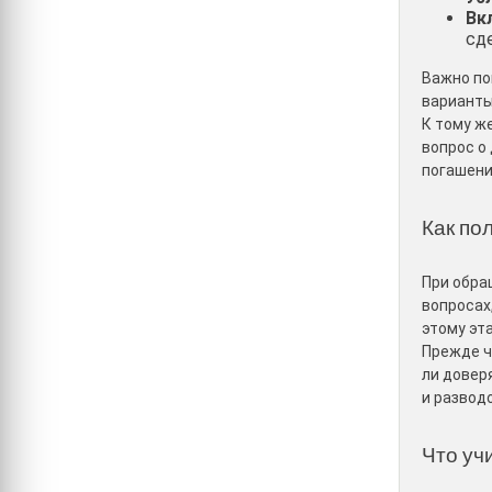
Вк
сд
Важно по
варианты
К тому ж
вопрос о
погашени
Как по
При обра
вопросах
этому эт
Прежде ч
ли довер
и развод
Что уч