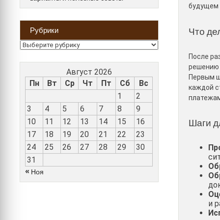
будущем 
Что де
Рубрики
Рубрики
После ра
решению 
Август 2026
Первым ш
Пн
Вт
Ср
Чт
Пт
Сб
Вс
каждой с
1
2
платежам
3
4
5
6
7
8
9
10
11
12
13
14
15
16
Шаги д
17
18
19
20
21
22
23
24
25
26
27
28
29
30
Пр
си
31
Об
« Ноя
Об
до
Оц
и 
Ис