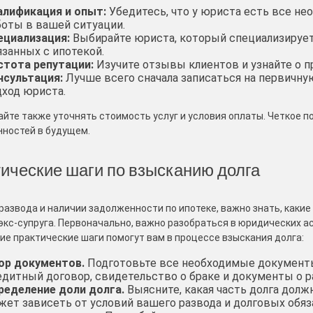
алификация и опыт:
Убедитесь, что у юриста есть все не
боты в вашей ситуации.
ециализация:
Выбирайте юриста, который специализируетс
язанных с ипотекой.
стота репутации:
Изучите отзывы клиентов и узнайте о 
нсультация:
Лучше всего сначала записаться на первичну
дход юриста.
айте также уточнять стоимость услуг и условия оплаты. Четкое
ностей в будущем.
ические шаги по взысканию долга
 развода и наличии задолженности по ипотеке, важно знать, как
 экс-супруга. Первоначально, важно разобраться в юридических а
е практические шаги помогут вам в процессе взыскания долга:
ор документов.
Подготовьте все необходимые документы
едитный договор, свидетельство о браке и документы о р
ределение доли долга.
Выясните, какая часть долга долж
жет зависеть от условий вашего развода и долговых обяз