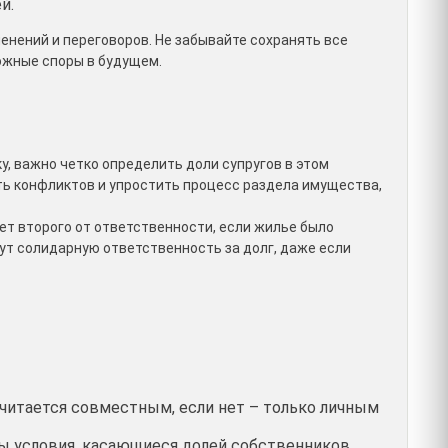
й.
нений и переговоров. Не забывайте сохранять все
можные споры в будущем.
у, важно четко определить доли супругов в этом
ть конфликтов и упростить процесс раздела имущества,
ает второго от ответственности, если жилье было
сут солидарную ответственность за долг, даже если
считается совместным, если нет – только личным
ы условия, касающиеся долей собственников.