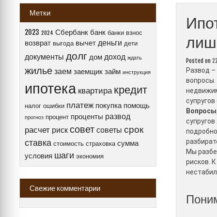
Метки
Ипот
2023
Сбербанк
банк
банки
взнос
2024
лиш
деньги
возврат
вычет
выгода
дети
долг
документы
доход
дом
ждать
Posted on
2
жилье
заем
Развод –
заемщик
займ
инструкция
вопросы.
ипотека
кредит
квартира
недвижим
супругов
платеж
покупка
помощь
налог
ошибки
Вопросы,
развод
проценты
процент
прогноз
супругов
совет
срок
расчет
риск
советы
подробно
ставка
разбират
сумма
стоимость
страховка
Мы разбе
шаги
условия
экономия
рисков. 
нестабил
Свежие комментарии
Поним