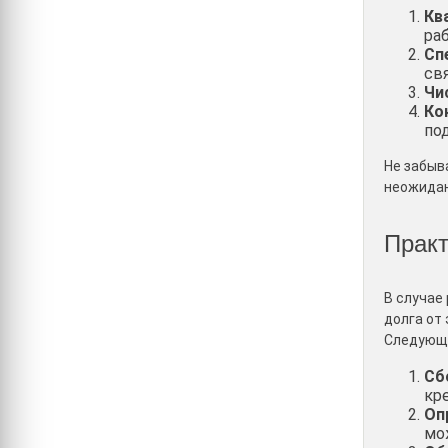
Кв
ра
Сп
св
Чи
Ко
по
Не забыв
неожидан
Практ
В случае
долга от
Следующи
Сб
кр
Оп
мо