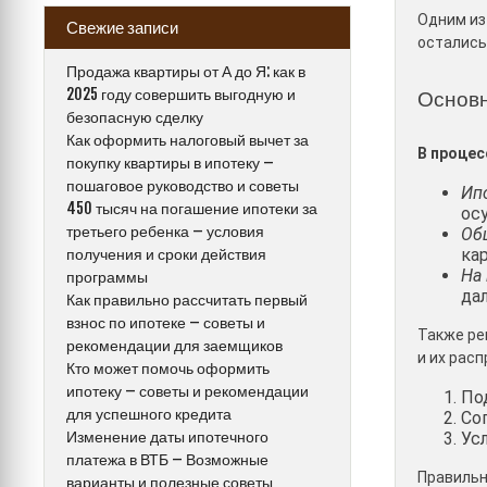
Одним из
Свежие записи
остались
Продажа квартиры от А до Я: как в
2025 году совершить выгодную и
Основн
безопасную сделку
Как оформить налоговый вычет за
В процес
покупку квартиры в ипотеку –
пошаговое руководство и советы
Ип
450 тысяч на погашение ипотеки за
ос
третьего ребенка – условия
Об
получения и сроки действия
ка
На
программы
да
Как правильно рассчитать первый
взнос по ипотеке – советы и
Также р
рекомендации для заемщиков
и их рас
Кто может помочь оформить
ипотеку – советы и рекомендации
По
для успешного кредита
Со
Изменение даты ипотечного
Ус
платежа в ВТБ – Возможные
Правильн
варианты и полезные советы