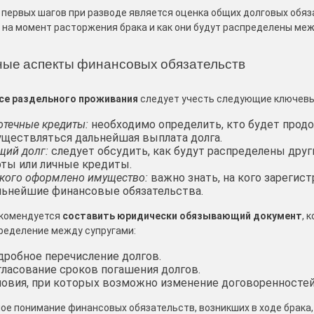
 первых шагов при разводе является оценка общих долговых обяз
 на момент расторжения брака и как они будут распределены меж
ые аспекты финансовых обязательств
се раздельного проживания
следует учесть следующие ключев
отечные кредиты:
необходимо определить, кто будет продо
уществляться дальнейшая выплата долга.
щий долг:
следует обсудить, как будут распределены дру
рты или личные кредиты.
 кого оформлено имущество:
важно знать, на кого зарегист
льнейшие финансовые обязательства.
екомендуется
составить юридически обязывающий документ
, 
пределение между супругами:
дробное перечисление долгов.
гласование сроков погашения долгов.
ловия, при которых возможно изменение договоренностей
ое понимание финансовых обязательств, возникших в ходе брака