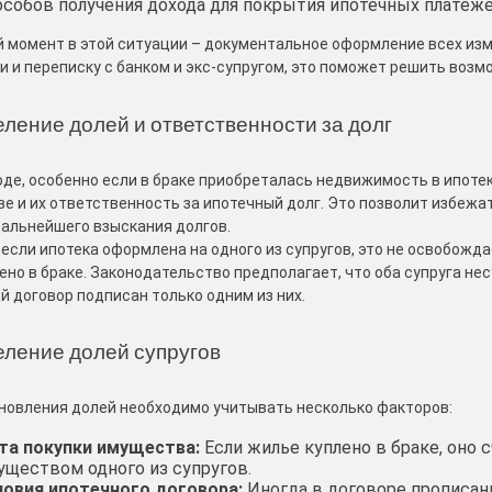
особов получения дохода для покрытия ипотечных платеже
 момент в этой ситуации – документальное оформление всех изме
и и переписку с банком и экс-супругом, это поможет решить воз
ление долей и ответственности за долг
оде, особенно если в браке приобреталась недвижимость в ипотек
е и их ответственность за ипотечный долг. Это позволит избежа
дальнейшего взыскания долгов.
, если ипотека оформлена на одного из супругов, это не освобожд
ено в браке. Законодательство предполагает, что оба супруга не
й договор подписан только одним из них.
ление долей супругов
новления долей необходимо учитывать несколько факторов:
та покупки имущества:
Если жилье куплено в браке, оно 
уществом одного из супругов.
ловия ипотечного договора:
Иногда в договоре прописан