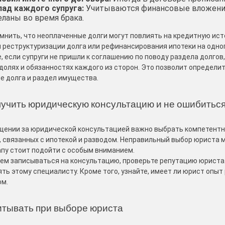
лад каждого супруга:
Учитываются финансовые вложения
еланы во время брака.
мнить, что неоплаченные долги могут повлиять на кредитную ист
 реструктуризации долга или рефинансирования ипотеки на одного
е, если супруги не пришли к соглашению по поводу раздела долгов
 долях и обязанностях каждого из сторон. Это позволит определи
е долга и раздел имущества.
лучить юридическую консультацию и не ошибитьс
щении за юридической консультацией важно выбрать компетентн
, связанных с ипотекой и разводом. Неправильный выбор юриста 
апу стоит подойти с особым вниманием.
ем записываться на консультацию, проверьте репутацию юриста. 
ять этому специалисту. Кроме того, узнайте, имеет ли юрист опы
ом.
итывать при выборе юриста