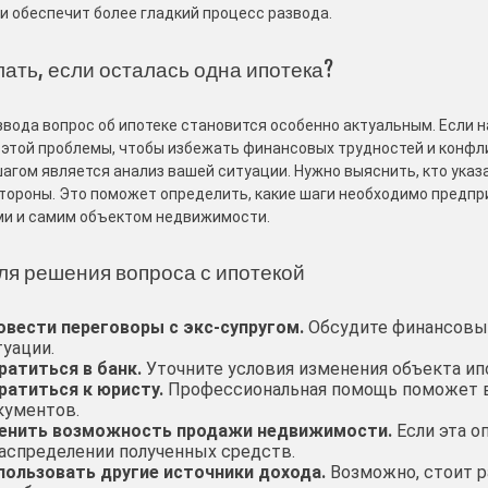
и обеспечит более гладкий процесс развода.
лать, если осталась одна ипотека?
звода вопрос об ипотеке становится особенно актуальным. Если н
этой проблемы, чтобы избежать финансовых трудностей и конфли
агом является анализ вашей ситуации. Нужно выяснить, кто указан
тороны. Это поможет определить, какие шаги необходимо предпр
и и самим объектом недвижимости.
ля решения вопроса с ипотекой
овести переговоры с экс-супругом.
Обсудите финансовы
туации.
ратиться в банк.
Уточните условия изменения объекта ипо
ратиться к юристу.
Профессиональная помощь поможет в
кументов.
енить возможность продажи недвижимости.
Если эта о
распределении полученных средств.
пользовать другие источники дохода.
Возможно, стоит р