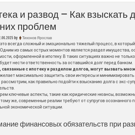
ека и развод – Как взыскать д
них проблем
2.06.2025
by
Тихонов Ярослав
 это всегда сложный и эмоционально тяжелый процесс, в который
 Одним из самых острых моментов является раздел имущества, о
ости, оформленной в ипотеку. В таких ситуациях важно не только
 будет нести ответственность за оставшийся долг перед банком.
 связанные с ипотеку и разделом долгов, могут вызвать множ
 желает максимально защитить свои интересы и минимизировать 
 рассмотрим, как правильно подойти к взысканию долга с экс-су
ельств.
рем ключевые аспекты, такие как юридические нюансы, возможн
К тому же, современные реалии требуют от супругов осознанного 
ьной экономической ситуации.
ание финансовых обязательств при раз