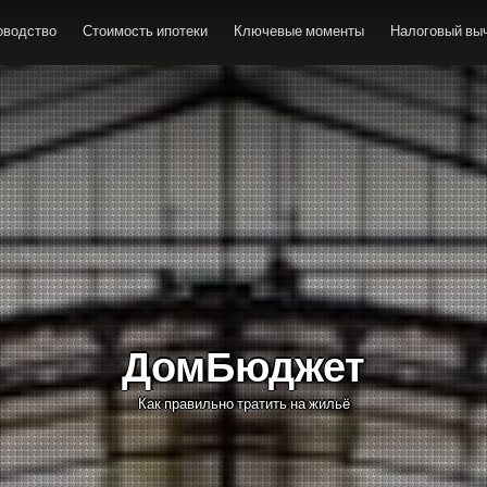
оводство
Стоимость ипотеки
Ключевые моменты
Налоговый выч
ДомБюджет
Как правильно тратить на жильё